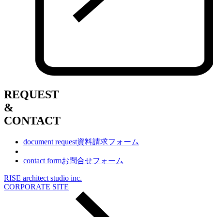
REQUEST
&
CONTACT
document request
資料請求フォーム
contact form
お問合せフォーム
RISE architect studio inc.
CORPORATE SITE