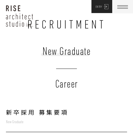
ENTRY
RECRUITMENT
New Graduate
Career
新卒採用 募集要項
New Graduate