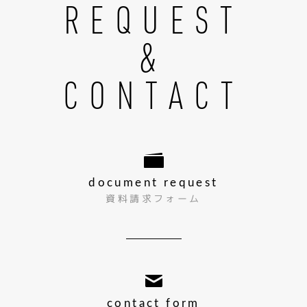
REQUEST
&
CONTACT
document request
資料請求フォーム
contact form