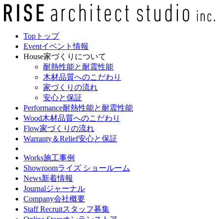
Top
トップ
Event
イベント情報
House
家づくりについて
耐熱性能と耐震性能
木材品質へのこだわり
家づくりの流れ
安心と保証
Performance
耐熱性能と耐震性能
Wood
木材品質へのこだわり
Flow
家づくりの流れ
Warranty＆Relief
安心と保証
Works
施工事例
Showroom
ライズ ショールーム
News
新着情報
Journal
ジャーナル
Company
会社概要
Staff Recruit
スタッフ募集