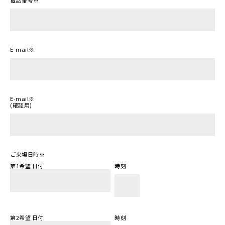
E-mail
※
E-mail
※
(確認用)
ご来場日時
※
第1希望 日付
時刻
第2希望 日付
時刻