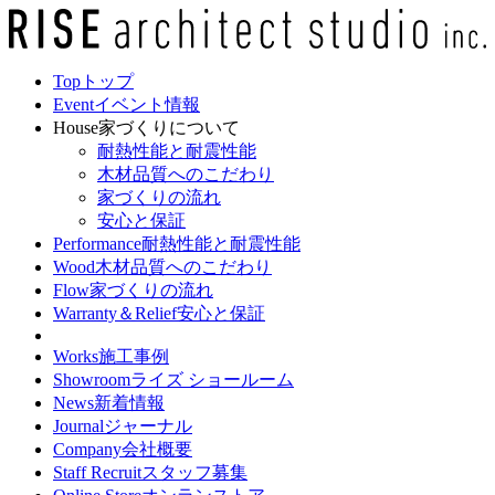
Top
トップ
Event
イベント情報
House
家づくりについて
耐熱性能と耐震性能
木材品質へのこだわり
家づくりの流れ
安心と保証
Performance
耐熱性能と耐震性能
Wood
木材品質へのこだわり
Flow
家づくりの流れ
Warranty＆Relief
安心と保証
Works
施工事例
Showroom
ライズ ショールーム
News
新着情報
Journal
ジャーナル
Company
会社概要
Staff Recruit
スタッフ募集