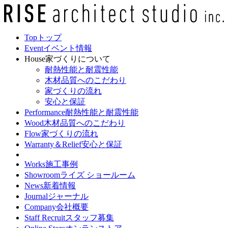
Top
トップ
Event
イベント情報
House
家づくりについて
耐熱性能と耐震性能
木材品質へのこだわり
家づくりの流れ
安心と保証
Performance
耐熱性能と耐震性能
Wood
木材品質へのこだわり
Flow
家づくりの流れ
Warranty＆Relief
安心と保証
Works
施工事例
Showroom
ライズ ショールーム
News
新着情報
Journal
ジャーナル
Company
会社概要
Staff Recruit
スタッフ募集