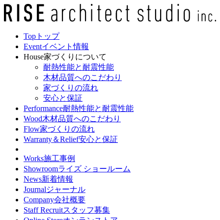
Top
トップ
Event
イベント情報
House
家づくりについて
耐熱性能と耐震性能
木材品質へのこだわり
家づくりの流れ
安心と保証
Performance
耐熱性能と耐震性能
Wood
木材品質へのこだわり
Flow
家づくりの流れ
Warranty＆Relief
安心と保証
Works
施工事例
Showroom
ライズ ショールーム
News
新着情報
Journal
ジャーナル
Company
会社概要
Staff Recruit
スタッフ募集