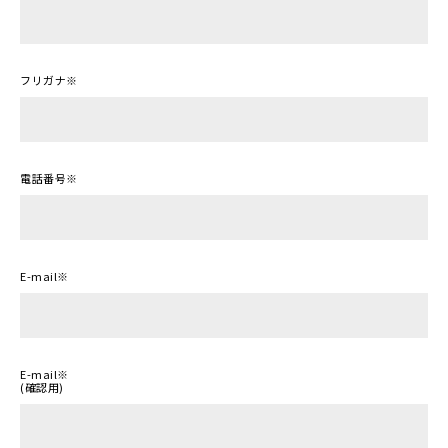
フリガナ
※
電話番号
※
E-mail
※
E-mail
※
(確認用)