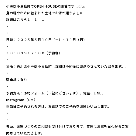
小豆郡小豆島町でOPEN HOUSEの開催です𓂃◌𓈒𓐍
島の穏やかさに包まれた土地でお家が建ちました.
詳細はこちら↓ ↓ ↓
・
・
日時：２０２５年５月１０日（土）・１１日（日）
・
１０：００～１７：００（予約制）
・
場所：香川県小豆郡小豆島町（詳細は予約後にお送りさせていただきます。）
・
駐車場：有り
・
予約方法：予約フォーム（下記にございます）、電話、LINE、
Instagram（DM）
※当日ご予約される方は、お電話でのご予約をお願いいたします。
・
・
また、お家づくりのご相談も受け付けております。実際にお家を見ながらご案
内させていただきます。