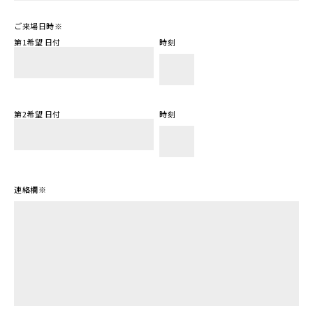
ご来場日時
※
第1希望 日付
時刻
第2希望 日付
時刻
連絡欄
※