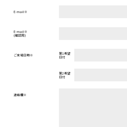
E-mail
※
E-mail
※
(確認用)
第1希望
ご来場日時
※
日付
第2希望
日付
連絡欄
※