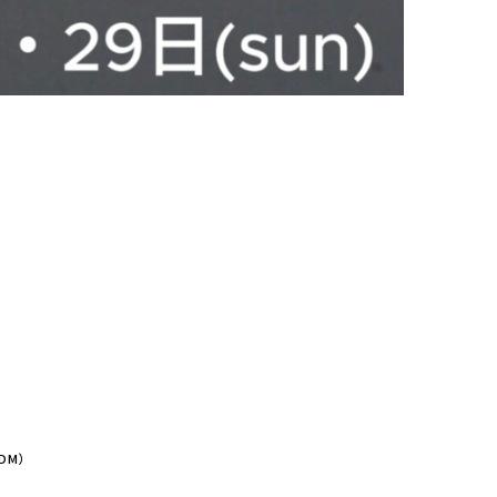
）
DM）