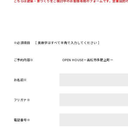
こちらは建築・家づくりをご検討中のお客様専用のフォームです。営業目的
※必須項目 ［ 英数字はすべて半角で入力してください ］
ご予約内容
※
お名前
※
フリガナ
※
電話番号
※