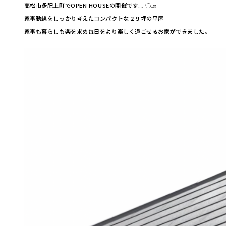
高松市多肥上町でOPEN HOUSEの開催です𓂃◌𓈒𓐍
家事動線をしっかり考えたコンパクトな２９坪の平屋
家事も暮らしも楽を求め毎日をより楽しく過ごせるお家ができました。