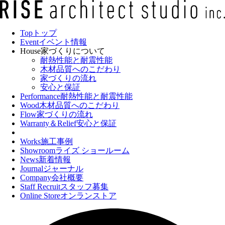
Top
トップ
Event
イベント情報
House
家づくりについて
耐熱性能と耐震性能
木材品質へのこだわり
家づくりの流れ
安心と保証
Performance
耐熱性能と耐震性能
Wood
木材品質へのこだわり
Flow
家づくりの流れ
Warranty＆Relief
安心と保証
Works
施工事例
Showroom
ライズ ショールーム
News
新着情報
Journal
ジャーナル
Company
会社概要
Staff Recruit
スタッフ募集
Online Store
オンランストア