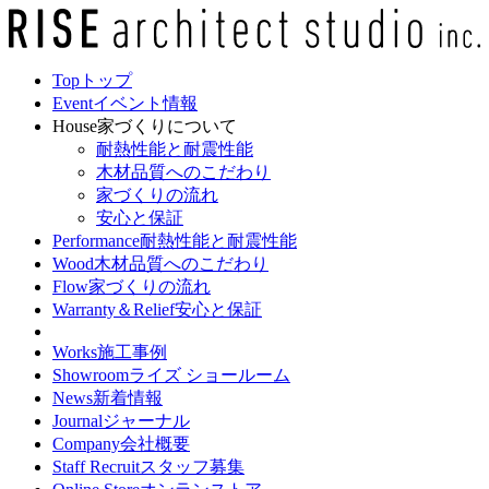
Top
トップ
Event
イベント情報
House
家づくりについて
耐熱性能と耐震性能
木材品質へのこだわり
家づくりの流れ
安心と保証
Performance
耐熱性能と耐震性能
Wood
木材品質へのこだわり
Flow
家づくりの流れ
Warranty＆Relief
安心と保証
Works
施工事例
Showroom
ライズ ショールーム
News
新着情報
Journal
ジャーナル
Company
会社概要
Staff Recruit
スタッフ募集