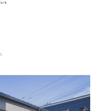
という
す。