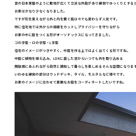
昔の日本家屋のように敷地が広くて立派な外庭があり縁側でゆっくりとする
お家はかなり少なくなりました。
ですが形を変えながら外と内を繋ぐ庭は今でも変わらず人気です。
特に住宅地では外からの視線をカットしプライバシーを守りながら
お家の中に庭をつくる形がオーソドックスになってきました。
コの字型・ロの字型・L字型
住宅のイメージがつきやすく、中庭を作る上ではよく出てくる形ですね。
中庭に植物を植え込み、LDKに面した窓からいつでも外を取り込める
開放感にあふれながら自然と調和して暮らしを楽しめるそんな空間になりま
いわゆる縁側の部分はウッドデッキ、タイル、モルタルなど様々です。
お家のイメージに合わせて素敵なお庭をコーディネートしたいですね。