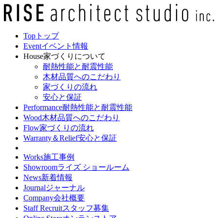
Top
トップ
Event
イベント情報
House
家づくりについて
耐熱性能と耐震性能
木材品質へのこだわり
家づくりの流れ
安心と保証
Performance
耐熱性能と耐震性能
Wood
木材品質へのこだわり
Flow
家づくりの流れ
Warranty＆Relief
安心と保証
Works
施工事例
Showroom
ライズ ショールーム
News
新着情報
Journal
ジャーナル
Company
会社概要
Staff Recruit
スタッフ募集