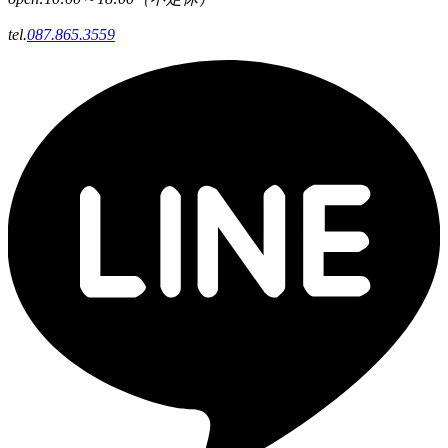
tel.
087.865.3559