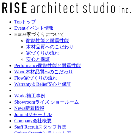
Top
トップ
Event
イベント情報
House
家づくりについて
耐熱性能と耐震性能
木材品質へのこだわり
家づくりの流れ
安心と保証
Performance
耐熱性能と耐震性能
Wood
木材品質へのこだわり
Flow
家づくりの流れ
Warranty＆Relief
安心と保証
Works
施工事例
Showroom
ライズ ショールーム
News
新着情報
Journal
ジャーナル
Company
会社概要
Staff Recruit
スタッフ募集