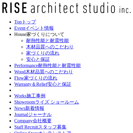
Top
トップ
Event
イベント情報
House
家づくりについて
耐熱性能と耐震性能
木材品質へのこだわり
家づくりの流れ
安心と保証
Performance
耐熱性能と耐震性能
Wood
木材品質へのこだわり
Flow
家づくりの流れ
Warranty＆Relief
安心と保証
Works
施工事例
Showroom
ライズ ショールーム
News
新着情報
Journal
ジャーナル
Company
会社概要
Staff Recruit
スタッフ募集