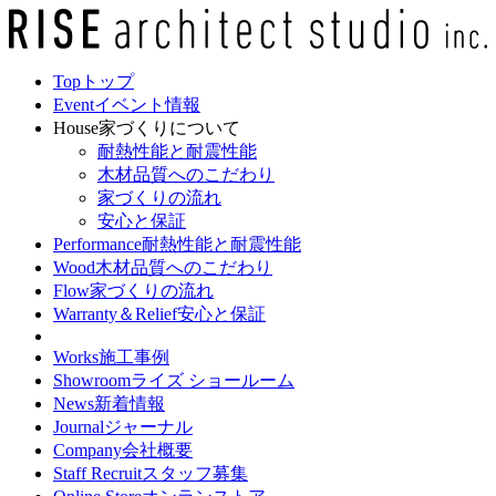
Top
トップ
Event
イベント情報
House
家づくりについて
耐熱性能と耐震性能
木材品質へのこだわり
家づくりの流れ
安心と保証
Performance
耐熱性能と耐震性能
Wood
木材品質へのこだわり
Flow
家づくりの流れ
Warranty＆Relief
安心と保証
Works
施工事例
Showroom
ライズ ショールーム
News
新着情報
Journal
ジャーナル
Company
会社概要
Staff Recruit
スタッフ募集