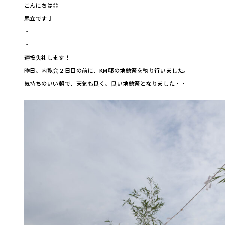
こんにちは◎
尾立です♩
・
・
連投失礼します！
昨日、内覧会２日目の前に、KM邸の地鎮祭を執り行いました。
気持ちのいい朝で、天気も良く、良い地鎮祭となりました・・