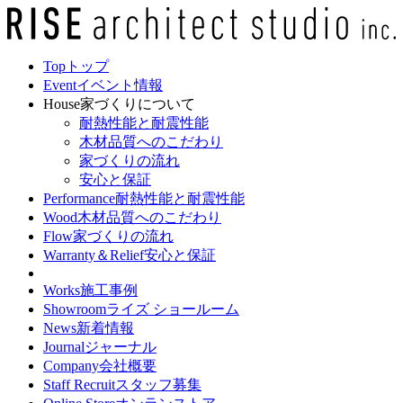
Top
トップ
Event
イベント情報
House
家づくりについて
耐熱性能と耐震性能
木材品質へのこだわり
家づくりの流れ
安心と保証
Performance
耐熱性能と耐震性能
Wood
木材品質へのこだわり
Flow
家づくりの流れ
Warranty＆Relief
安心と保証
Works
施工事例
Showroom
ライズ ショールーム
News
新着情報
Journal
ジャーナル
Company
会社概要
Staff Recruit
スタッフ募集