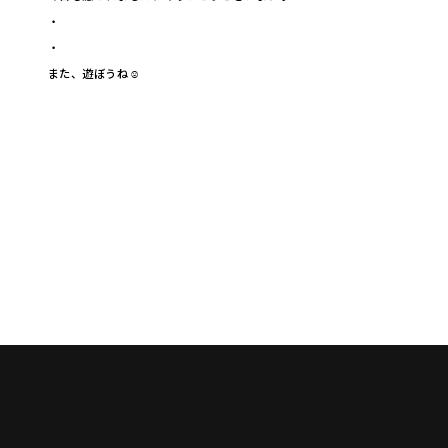
・
・
また、遊ぼうね☺