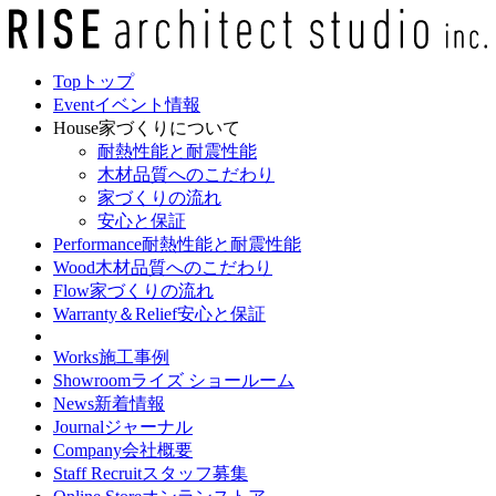
Top
トップ
Event
イベント情報
House
家づくりについて
耐熱性能と耐震性能
木材品質へのこだわり
家づくりの流れ
安心と保証
Performance
耐熱性能と耐震性能
Wood
木材品質へのこだわり
Flow
家づくりの流れ
Warranty＆Relief
安心と保証
Works
施工事例
Showroom
ライズ ショールーム
News
新着情報
Journal
ジャーナル
Company
会社概要
Staff Recruit
スタッフ募集