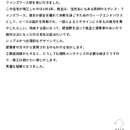
ファンズワース邸を見に行きました。
この住宅が竣工したのは1951年。施主は、住宅名にもある医師のエディス・フ
ァンズワース。彼女が都会を離れて余暇を過ごすためのウィークエンドハウス
として、ミースは設計を依頼され、一説によるとデザインに５年もの歳月を費
やしたらしい。完成する段になって、建設費を巡って施主と建築家のあいだで
裁判沙汰となったのは有名な話みたいです。
シンプルかつ合理的なデザインでした。
建築家の方々から賞賛されるのもわかる気がします。
工務店目線からすると、どうしても随時メンテナンスの必要な納まりですの
で、施工は避けたい感じがします。
貴重な経験となりました。